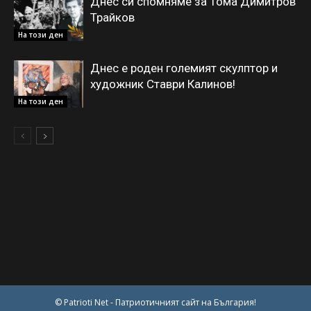
Днес си спомняме за Тома Димитров
Трайков
На този ден
Днес е роден големият скулптор и
художник Ставри Калинов!
На този ден
© Patrioti Net - Патриотичният сайт на България!