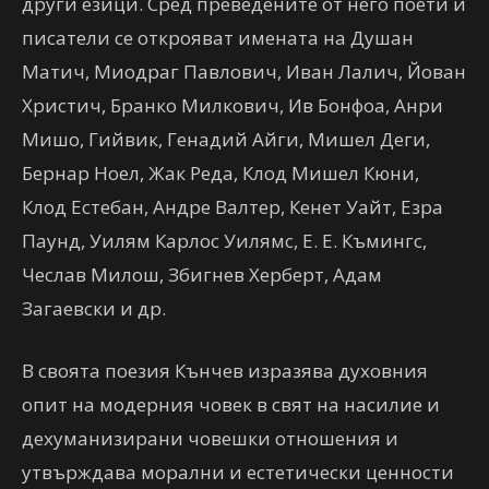
други езици. Сред преведените от него поети и
писатели се открояват имената на Душан
Матич, Миодраг Павлович, Иван Лалич, Йован
Христич, Бранко Милкович, Ив Бонфоа, Анри
Мишо, Гийвик, Генадий Айги, Мишел Деги,
Бернар Ноел, Жак Реда, Клод Мишел Кюни,
Клод Естебан, Андре Валтер, Кенет Уайт, Езра
Паунд, Уилям Карлос Уилямс, Е. Е. Къмингс,
Чеслав Милош, Збигнев Херберт, Адам
Загаевски и др.
В своята поезия Кънчев изразява духовния
опит на модерния човек в свят на насилие и
дехуманизирани човешки отношения и
утвърждава морални и естетически ценности