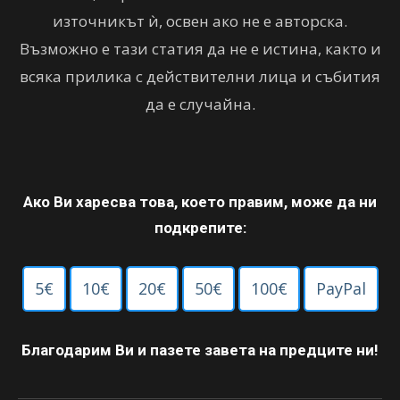
източникът ѝ, освен ако не е авторска.
Възможно е тази статия да не е истина, както и
всяка прилика с действителни лица и събития
да е случайна.
Ако Ви харесва това, което правим, може да ни
подкрепите:
5€
10€
20€
50€
100€
PayPal
Благодарим Ви и пазете завета на предците ни!