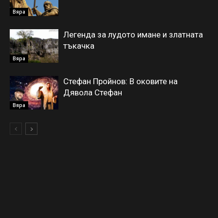
Вяра
Легенда за лудото имане и златната
тъкачка
Вяра
Стефан Пройнов: В оковите на
Дявола Стефан
Вяра