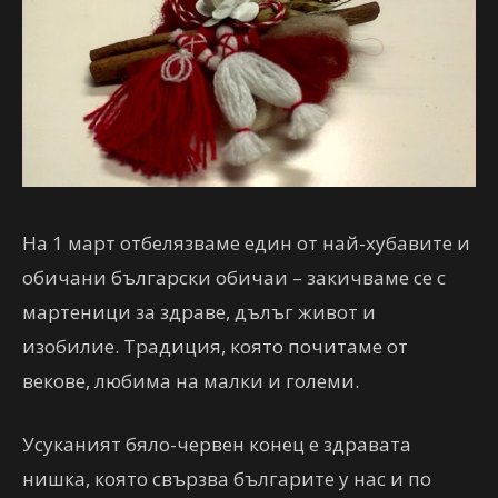
На 1 март отбелязваме един от най-хубавите и
обичани български обичаи – закичваме се с
мартеници за здраве, дълъг живот и
изобилие. Традиция, която почитаме от
векове, любима на малки и големи.
Усуканият бяло-червен конец е здравата
нишка, която свързва българите у нас и по