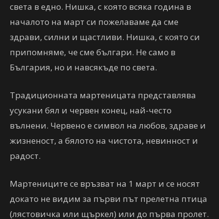
света в едно. Нишка, с която всяка година в
началото на март си пожелаваме да сме
здрави, силни и щастливи. Нишка, с която си
припомняме, че сме българи. Не само в
България, но и навсякъде по света.
Традиционната мартеницата представлява
усукани бял и червен конец, най-често
вълнени. Червено е символ на любов, здраве и
жизненост, а бялото на чистота, невинност и
радост.
Мартениците се връзват на 1 март и се носят
докато не видим за първи път прелетна птица
(лястовичка или щъркел) или до първа пролет.