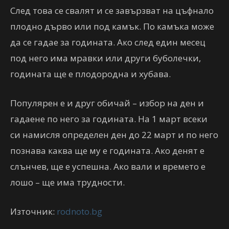
След това се свалят и се завързват на цъфнало
плодно дърво или под камък. По камъка може
да се гадае за годината. Ако след един месец
под него има мравки или други буболечки,
годината ще е плодородна и хубава.
Популярен е и друг обичай – избор на ден и
гадаене по него за годината. На 1 март всеки
си намисля определен ден до 22 март и по него
познава каква ще му е годината. Ако денят е
слънчев, ще е успешна. Ако вали и времето е
лошо – ще има трудности.
Източник:
rodnoto.bg