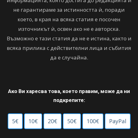
информацията, която достига до редакцията и
не гарантираме за истинността ѝ, поради
което, в края на всяка статия е посочен
източникът ѝ, освен ако не е авторска.
Възможно е тази статия да не е истина, както и
всяка прилика с действителни лица и събития
да е случайна.
Ако Ви харесва това, което правим, може да ни
подкрепите:
5€
10€
20€
50€
100€
PayPal