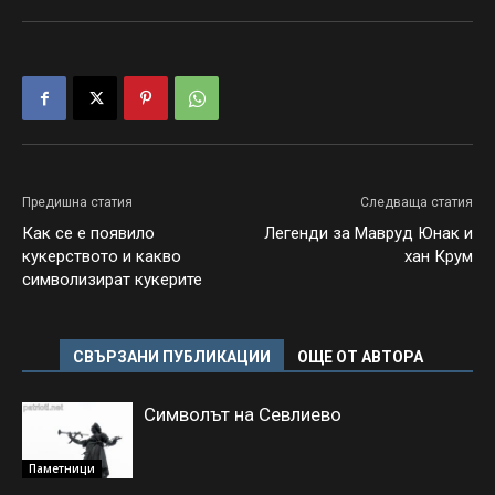
Предишна статия
Следваща статия
Как се е появило
Легенди за Мавруд Юнак и
кукерството и какво
хан Крум
символизират кукерите
СВЪРЗАНИ ПУБЛИКАЦИИ
ОЩЕ ОТ АВТОРА
Символът на Севлиево
Паметници