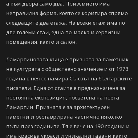
а към двора само два. Приземието има
неправилна форма, която се коригира спрямо
следващите два етажа. На всеки етаж има по
две големи стаи, една по-малка и сервизни
помещения, както и салон.
Ламартиновата къща е призната за паметник
на културата с обществено значение и от 1978
година в нея се намира Съюзът на българските
писатели. Една от стаите е предназначена за
постоянна експозиция, посветена на поета
Ламартин. Призната е за архитектурен
паметни и реставрирана частично няколко
пъти през годините. Тя е вече на 190 години и
има красива украси и уникални тавани както