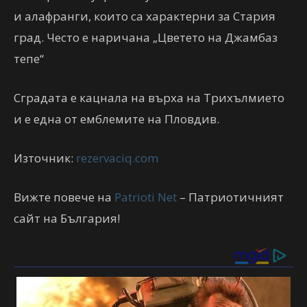
и алафранги, които са характерни за Стария
град. Често е наричана „Цветето на Джамбаз
тепе“
Сградата е кацнала на върха на Трихълмието
и е една от емблемите на Пловдив.
Източник:
rezervaciq.com
Вижте повече на
Patrioti Net
– Патриотичният
сайт на България!