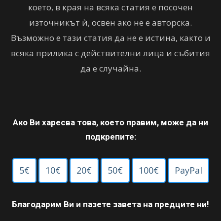
което, в края на всяка статия е посочен
източникът ѝ, освен ако не е авторска.
Възможно е тази статия да не е истина, както и
всяка прилика с действителни лица и събития
да е случайна.
Ако Ви харесва това, което правим, може да ни
подкрепите:
5€
10€
20€
50€
100€
PayPal
Благодарим Ви и пазете завета на предците ни!