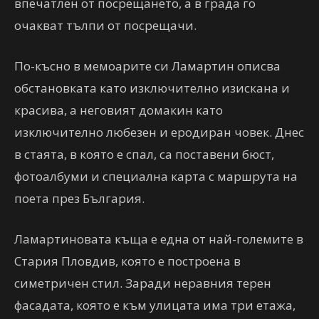
впечатлен от посрещането, а в града го
очакват тълпи от посрещачи.
По-късно в мемоарите си Ламартин описва
обстановката като изключително изискана и
красива, а неговият домакин като
изключително любезен и еродиран човек. Днес
в стаята, в която е спал, са поставени бюст,
фотоалбуми и специална карта с маршрута на
поета през България.
Ламартиновата къща е една от най-големите в
Стария Пловдив, която е построена в
симетричен стил. Заради неравния терен
фасадата, която е към улицата има три етажа,