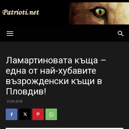
Patrioti
Ламартиновата къща –
Net
една от най-хубавите
възрожденски къщи в
Пловдив!
25.09.2018