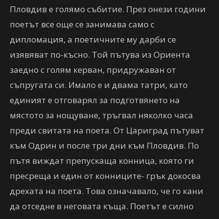
Пловдив е голямо събитие. През онези години
поетът все още се занимава само с
дипломация, а поетичните му дарби се
изявяват по-късно. Той пътува из Ориента
заедно с голям керван, придружаван от
съпругата си. Имало е и двама татри, като
единият е отговарял за подготвянето на
мястото за нощуване, тръгвал няколко часа
преди свитата на поета. От Цариград пътуват
към Одрин и после три дни към Пловдив. По
пътя виждат препускаща конница, която ги
пресреща и един от конниците- грък докосва
дрехата на поета. Това означавало, че го кани
да отседне в неговата къща. Поетът е силно