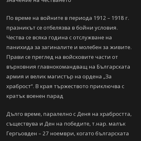
По време на войните в периода 1912 – 1918 г.
празникът се отбелязва в бойни условия.
Чества се всяка година с отслужване на
панихида за загиналите и молебен за живите.
Прави се преглед на войсковите части от
върховния главнокомандващ на Българската
армия и велик магистър на ордена „За
храброст“. В края тържеството приключва с
кратък военен парад
Дълго време, паралелно с Деня на храбростта,
съществува и Ден на победите, т.нар. малък
Гергьовден – 27 ноември, когато българската