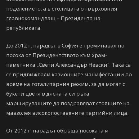
поделението, а в столицата от върховния
главнокомандващ – Президента на
републиката.
До 2012 г. парадът в София е преминавал по
посока от Президентството към храм-
паметника „Свети Александър Невски“. Така са
се придвижвали казионните манифестации по
време на тоталитарния режим, за да могат с
букети цветя в дясната си ръка
маршируващите да поздравяват стоящите на
мавзолея високопоставените партийни лица.
От 2012 г. парадът обръща посоката и