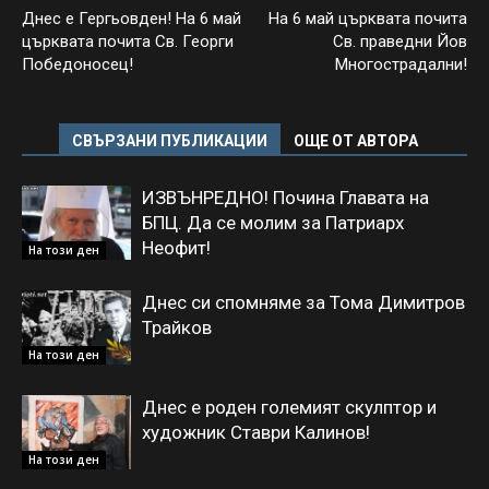
Днес е Гергьовден! На 6 май
На 6 май църквата почита
църквата почита Св. Георги
Св. праведни Йов
Победоносец!
Многострадални!
СВЪРЗАНИ ПУБЛИКАЦИИ
ОЩЕ ОТ АВТОРА
ИЗВЪНРЕДНО! Почина Главата на
БПЦ. Да се молим за Патриарх
Неофит!
На този ден
Днес си спомняме за Тома Димитров
Трайков
На този ден
Днес е роден големият скулптор и
художник Ставри Калинов!
На този ден