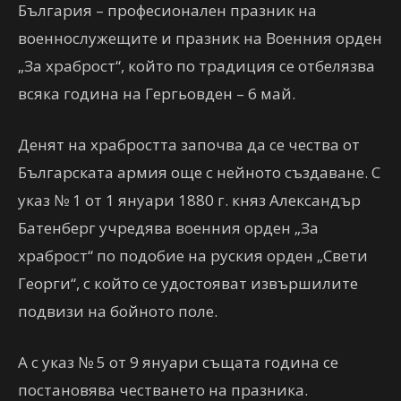
България – професионален празник на
военнослужещите и празник на Военния орден
„За храброст“, който по традиция се отбелязва
всяка година на Гергьовден – 6 май.
Денят на храбростта започва да се чества от
Българската армия още с нейното създаване. С
указ № 1 от 1 януари 1880 г. княз Александър
Батенберг учредява военния орден „За
храброст“ по подобие на руския орден „Свети
Георги“, с който се удостояват извършилите
подвизи на бойното поле.
А с указ № 5 от 9 януари същата година се
постановява честването на празника.