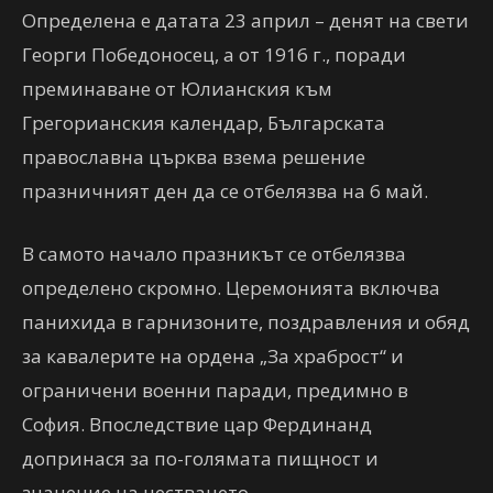
Определена е датата 23 април – денят на свети
Георги Победоносец, а от 1916 г., поради
преминаване от Юлианския към
Грегорианския календар, Българската
православна църква взема решение
празничният ден да се отбелязва на 6 май.
В самото начало празникът се отбелязва
определено скромно. Церемонията включва
панихида в гарнизоните, поздравления и обяд
за кавалерите на ордена „За храброст“ и
ограничени военни паради, предимно в
София. Впоследствие цар Фердинанд
допринася за по-голямата пищност и
значение на честването