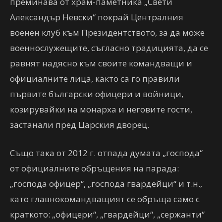
преминава от храм-паметника „Свети
Александър Невски“ покрай Централния
военен клуб към Президентството, за да може
военнослужещите, съгласно традицията, да се
равнят надясно към своите командващи и
официалните лица, както са го правили
първите български офицери и войници,
козирувайки на монарха и неговите гости,
застанали пред Царския дворец.
Също така от 2012 г. отпада думата „господа“
от официалните обръщения на парада:
„господа офицер“, „господа гвардейци“ и т.н.,
като главнокомандващият се обръща само с
краткото: „офицери“, „гвардейци“, „сержанти“