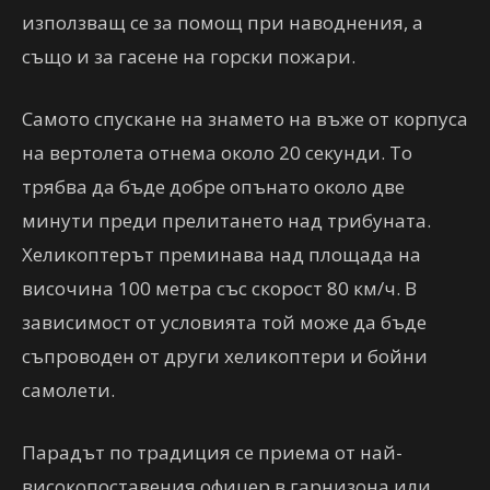
използващ се за помощ при наводнения, а
също и за гасене на горски пожари.
Самото спускане на знамето на въже от корпуса
на вертолета отнема около 20 секунди. То
трябва да бъде добре опънато около две
минути преди прелитането над трибуната.
Хеликоптерът преминава над площада на
височина 100 метра със скорост 80 км/ч. В
зависимост от условията той може да бъде
съпроводен от други хеликоптери и бойни
самолети.
Парадът по традиция се приема от най-
високопоставения офицер в гарнизона или