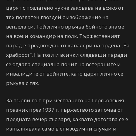
царят с позлатено чукче заковава на всяко от
тях позлатен гвоздей с изображение на
вензела си. Той лично връчва бойното знаме
на всеки командир на полк. Тържественият
парад е предвождан от кавалери на ордена „За
храброст“. На този и всички следващи паради
се отдава специална почит на ветераните и
инвалидите от войните, като царят лично се
ръкува с тях.
За първи път при честването на Гергьовския
празник през 1937 г. тържеството започва от
предната вечер със заря, каквато дотогава се е
изпълнявала само в епизодични случаи и