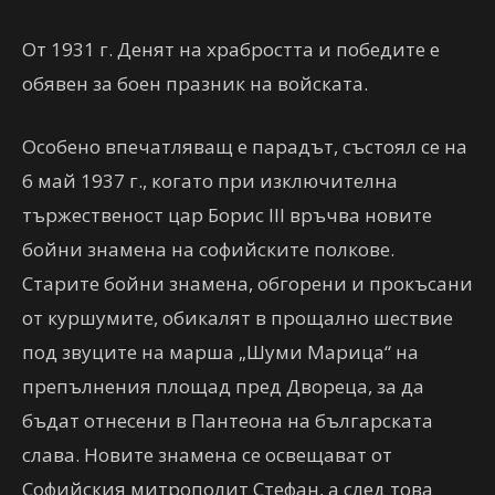
От 1931 г. Денят на храбростта и победите е
обявен за боен празник на войската.
Особено впечатляващ е парадът, състоял се на
6 май 1937 г., когато при изключителна
тържественост цар Борис III връчва новите
бойни знамена на софийските полкове.
Старите бойни знамена, обгорени и прокъсани
от куршумите, обикалят в прощално шествие
под звуците на марша „Шуми Марица“ на
препълнения площад пред Двореца, за да
бъдат отнесени в Пантеона на българската
слава. Новите знамена се освещават от
Софийския митрополит Стефан, а след това