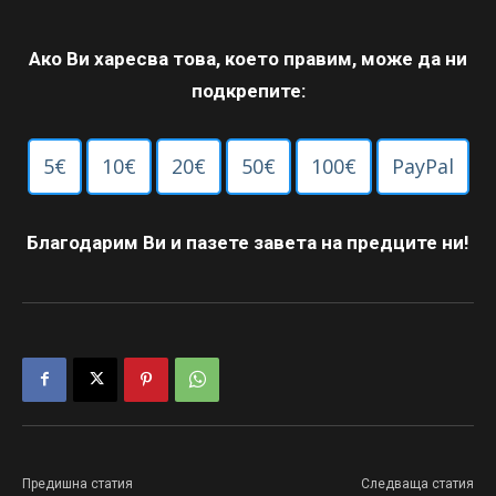
Ако Ви харесва това, което правим, може да ни
подкрепите:
5€
10€
20€
50€
100€
PayPal
Благодарим Ви и пазете завета на предците ни!
Предишна статия
Следваща статия