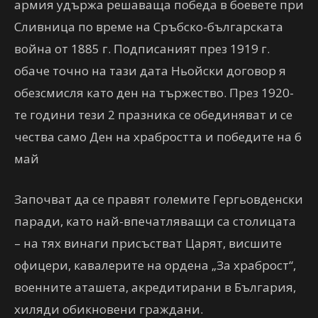
армия удържа решаваща победа в боевете при
Сливница по време на Сръбско-българската
война от 1885 г. Подписаният през 1919 г.
обаче точно на тази дата Ньойски договор я
обезсмисля като ден на тържество. През 1920-
те години тези 2 празника се обединяват и се
чества само Ден на храбростта и победите на 6
май
Започват да се правят големите Гергьовденски
паради, като най-впечатляващи са столицата
– на тях винаги присъстват Царят, висшите
офицери, кавалерите на ордена „За храброст“,
военните аташета, акредитирани в България,
хиляди обикновени граждани.