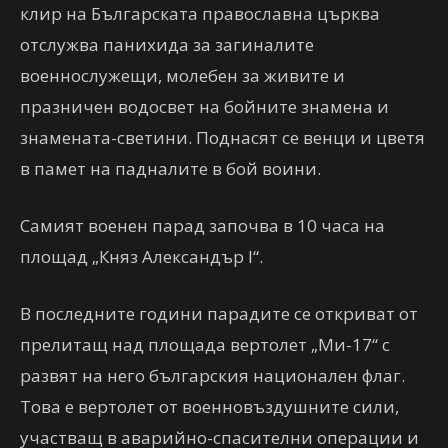
клир на Българската православна църква
отслужва панихида за загиналите
военнослужещи, молебен за живите и
празничен водосвет на бойните знамена и
знамената-светини. Поднасят се венци и цветя
в памет на падналите в бой воини.
Самият военен парад започва в 10 часа на
площад „Княз Александър І“.
В последните години парадите се откриват от
прелитащ над площада вертолет „Ми-17“ с
развят на него българския национален флаг.
Това е вертолет от военновъздушните сили,
участващ в аварийно-спасителни операции и