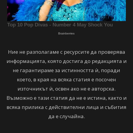
Ние не разполагаме с ресурсите да проверява
информацията, която достига до редакцията и
не гарантираме за истинността ѝ, поради
което, в края на всяка статия е посочен
източникът ѝ, освен ако не е авторска.
Възможно е тази статия да не е истина, както и
всяка прилика с действителни лица и събития
да е случайна.