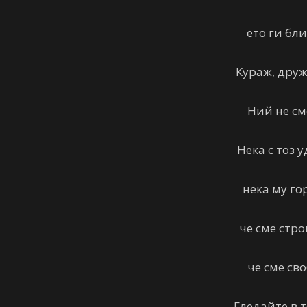
ето ги бл
Кураж, друж
Ний не см
Нека с тоз 
нека му го
че сме стр
че сме сво
Гледайте в 