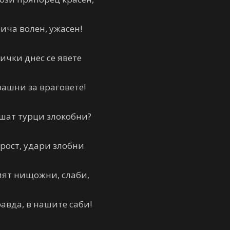
тича волен, ужасен!
ички днес се явете
рашни за враговете!
ашат турци злокобни?
рост, удари злобни
ият нищожни, слаби,
авда, в нашите саби!