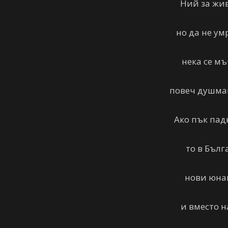
Ний за жи
но да не умр
нека се м
повеч душма
Ако пък пад
то в Бъл
нови юнац
и вместо н