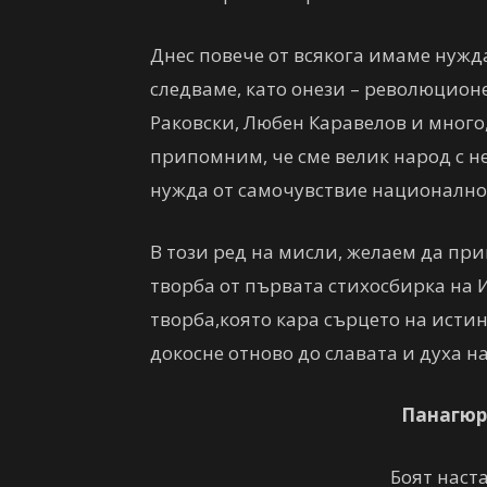
Днес повече от всякога имаме нужда
следваме, като онези – революционе
Раковски, Любен Каравелов и много
припомним, че сме велик народ с н
нужда от самочувствие национално
В този ред на мисли, желаем да пр
творба от първата стихосбирка на И
творба,която кара сърцето на истин
докосне отново до славата и духа 
Панагюр
Боят наста