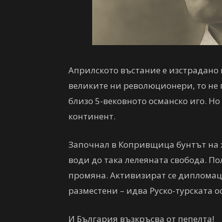
Априлското въстание е изстрадано 
великите ни революционери, то не 
близо 5-вековното османско иго. Но
континент.
Започнал в Копривщица бунтът на ж
води до така лелеяната свобода. По
промяна. Активизират се дипломаци
разместени – идва Руско-турската о
И България възкръсва от пепелта!