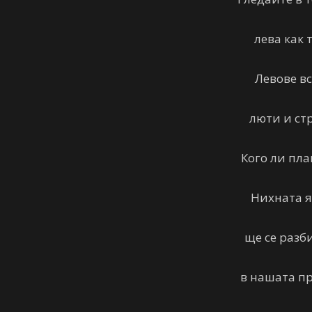
лева как 
Левове вс
люти и ст
Кого ли пл
Нихната я
ще се разб
в нашата пр