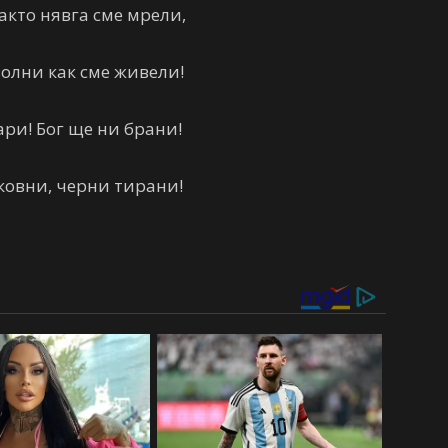
акто нявга сме мрели,
олни как сме живели!
ари! Бог ще ни брани!
ковни, черни тирани!