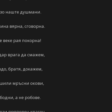
изо наште душмани.
ина вярна, сговорна.
е веке рая покорна!
удар врага да смажем,
рдо, братя, докажем,
ошили мръсни окови,
бодни, а не робове.
този пряпорец красен,