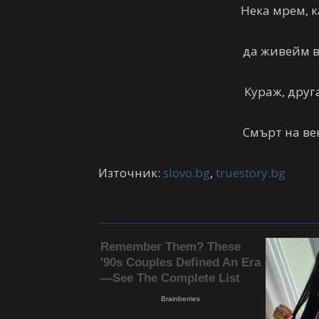
Нека мрем, к
да живейм в
Кураж, друг
Смърт на ве
Източник:
slovo.bg
,
truestory.bg