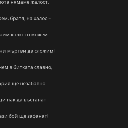
вота нямаме жалост,
ем, братя, на халос –
ъчим колкото можем
ни мъртви да сложим!
нем в битката славно,
гария ще незабавно
и пак да въстанат
ази бой ще зафанат!