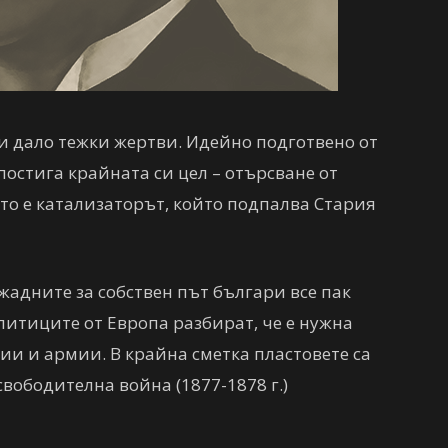
и дало тежки жертви. Идейно подготвено от
постига крайната си цел – отърсване от
 то е катализаторът, който подпалва Стария
адните за собствен път българи все пак
литиците от Европа разбират, че е нужна
и и армии. В крайна сметка пластовете са
свободителна война (1877-1878 г.)