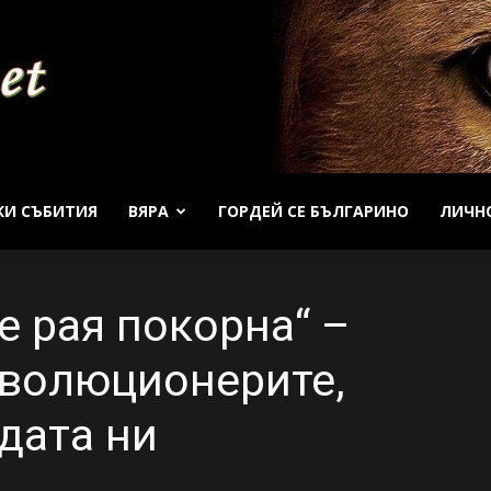
КИ СЪБИТИЯ
ВЯРА
ГОРДЕЙ СЕ БЪЛГАРИНО
ЛИЧН
Patrioti
е рая покорна“ –
еволюционерите,
Net
дата ни