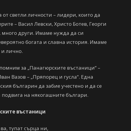
 от светли личности – лидери, които да
рите – Васил Левски, Христо Ботев, Георги
, много други. Имаме нужда да си
евероятно богата и славна история. Имаме
 и лично.
ипомним за „Панагюрските въстаници“ –
ван Вазов – „Пряпорец и гусла“. Една
ския българин да забие учестено и да се
на подвига на някогашните българи.
ските въстаници
ва, тупат сърца ни,