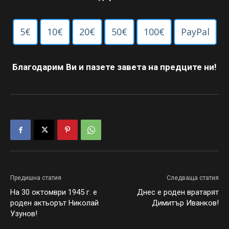
5€
10€
20€
50€
100€
PayPal
Благодарим Ви и пазете завета на предците ни!
Предишна статия
Следваща статия
На 30 октомври 1945 г. е
Днес е роден вратарят
роден актьорът Николай
Димитър Иванков!
Узунов!