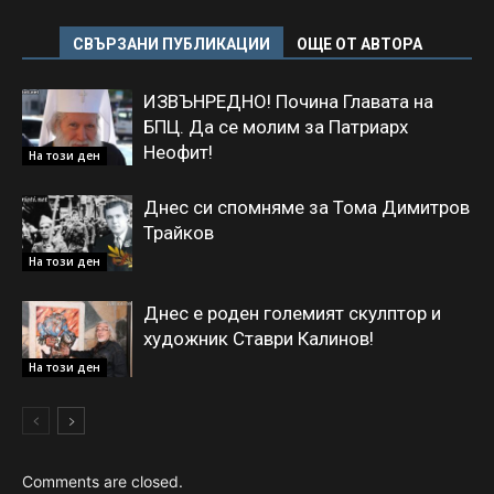
СВЪРЗАНИ ПУБЛИКАЦИИ
ОЩЕ ОТ АВТОРА
ИЗВЪНРЕДНО! Почина Главата на
БПЦ. Да се молим за Патриарх
Неофит!
На този ден
Днес си спомняме за Тома Димитров
Трайков
На този ден
Днес е роден големият скулптор и
художник Ставри Калинов!
На този ден
Comments are closed.