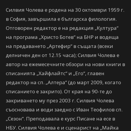
Силвия Чолева е родена на 30 октомври 1959 г.
в София, завършила е българска филология.
Отговорен редактор е на редакция „Култура“
на програма „Христо Ботев“ на БНР и водеща
на предаването „Артефир“ в същата (всеки
делничен ден от 12.15 часа); Силвия Чолева e
автор на ежемесечните обзори на нови книги в
списанията „Хайфлайтс“ и „Его“, главен
редактор на сп. „Алтера“ (до март 2009, когато
списанието е закрито). От края на 90-те до
закриването му през 2003 г. Силвия Чолева
съосновава и води заедно с Иван Теофилов сп.
„Сезон“. Преподавала е курс Писане на есе в
НБУ. Силвия Чолева е и сценарист на „Майка