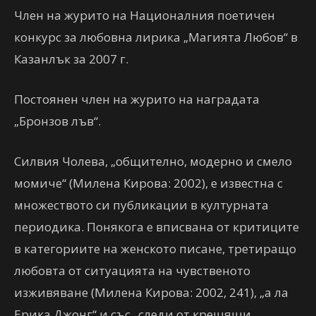
Член на журито на Националния поетичен
конкурс за любовна лирика „Магията Любов“ в
Казанлък за 2007 г.
Постоянен член на журито на наградата
„Бронзов лъв“.
Силвия Чолева, „общително, модерно и смело
момиче“ (Милена Кирова: 2002), е известна с
множеството си публикации в културната
периодика. Понякога е вписвана от критиците
в категориите на женското писане, третиращо
любовта от ситуацията на чувственото
изживяване (Милена Кирова: 2002, 241), „а ла
Ерика Джонг“ и със „следи от крещящи