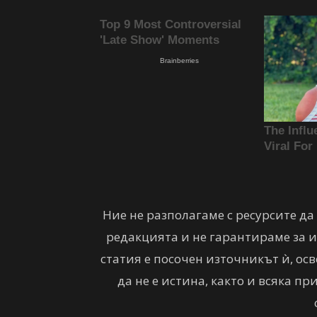
Ние не разполагаме с ресурсите д
редакцията и не гарантираме за ис
статия е посочен източникът ѝ, осв
да не е истина, както и всяка п