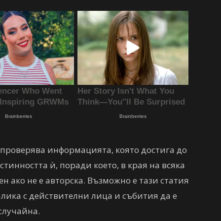
а проверява информацията, която достига до
тинността ѝ, поради което, в края на всяка
ен ако не е авторска. Възможно е тази статия
рилика с действителни лица и събития да е
случайна.