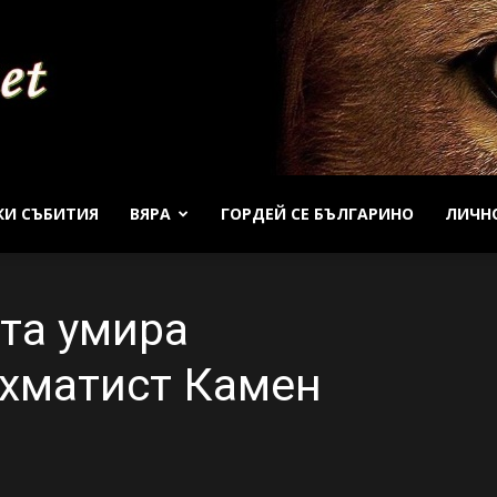
КИ СЪБИТИЯ
ВЯРА
ГОРДЕЙ СЕ БЪЛГАРИНО
ЛИЧН
Patrioti
та умира
ахматист Камен
Net