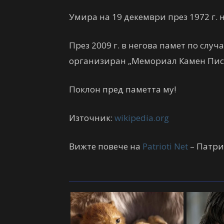
Умира на 19 декември през 1972 г. 
През 2009 г. в негова памет по слу
организиран „Мемориал Камен Писк
Поклон пред паметта му!
Източник:
wikipedia.org
Вижте повече на
Patrioti Net
– Патри