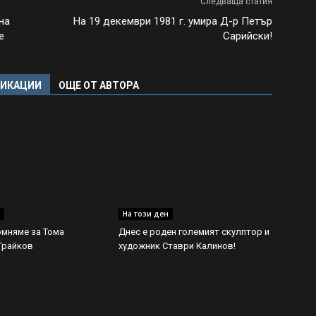
Следваща статия
на
На 19 декември 1981 г. умира Д-р Петър
е
Сарийски!
ЛИКАЦИИ
ОЩЕ ОТ АВТОРА
На този ден
омняме за Тома
Днес е роден големият скулптор и
Трайков
художник Ставри Калинов!