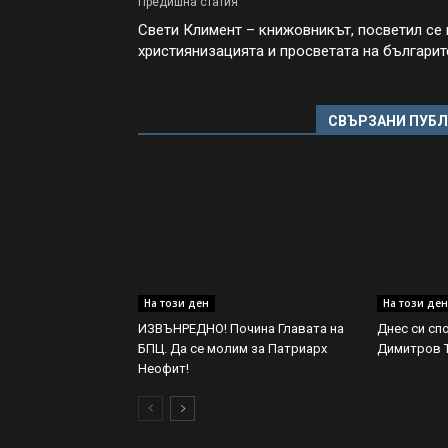
Предишна статия
Свети Климент – книжовникът, посветил се 
християнизацията и просветата на българит
СВЪРЗАНИ ПУБ
На този ден
На този ден
ИЗВЪНРЕДНО! Почина Главата на
Днес си сп
БПЦ. Да се молим за Патриарх
Димитров 
Неофит!