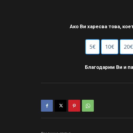
Ако Ви харесва това, кое
5€
10€
20€
Благодарим Ви и па