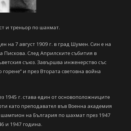
т и треньор по шахмат.
н на 7 август 1909 г. в град Шумен. Син е на
а Пискова. След Априлските събития в
Съветския съюз. Завършва инженерство със
 горене“ и през Втората световна война
з 1945 г. става един от основоположниците
оти като преподавател във Военна академия
 е шампион на България по шахмат през 1947
46 и 1947 година.