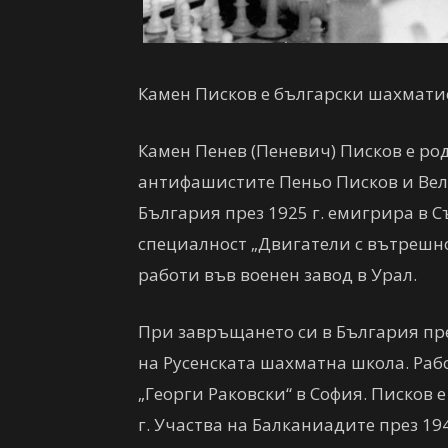
Камен Писков е български шахматис
Камен Пенев (Пеневич) Писков е роде
антифашистите Пеньо Писков и Вел
България през 1925 г. емигрира в 
специалност „Двигатели с вътрешно
работи във военен завод в Урал.
При завръщането си в България пре
на Русенската шахматна школа. Раб
„Георги Раковски“ в София. Писков
г. Участва на Балканиадите през 19