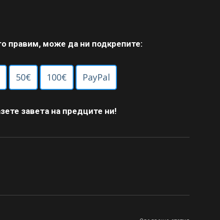
то правим, може да ни подкрепите:
50€
100€
PayPal
зете завета на предците ни!