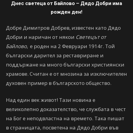
Днес светеца от Байлово – Дядо Добри има
рожден ден!
Добре Димитров Добрев,
известен като Дядо
Добри и наричан от някои
Светецът от
Байлово
,
е роден на 2 Февруари 1914г. Той
български дарител за реставриране и
поддържане на много български християнски
храмове. Считан е от мнозина за изключителен
духовен пример в българското общество.
Над един век живот! Тази новина е
великолепно доказателство, че службата в чест
на Бог е неподвластна на времето. Така пишат
в страницата, посветена на Дядо Добри във