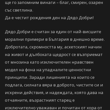
ще го запомним винаги – благ, смирен, озарен
със светлина.
Да е честит рождения ден на Дядо Добри!
Дядо Добри е считан за един от най-висшите
морални примери в България в днешно време.
Добротата, скромността му, аскетският начин
на живот и дълбоката щедрост се възприемат
от мнозина като изключителен нравствен
модел на фона на упадналите ценностни
принципи. Заради лишенията на които се
подлага, силната вяра в доброто, чистите си и
искрени действия, и надеждата, която дава на
отчаяните, възрастният старец е
изключително уважаван и почитан от хора от