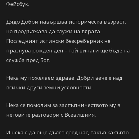
Фейсбук.
Дядо Добри навършва историческа възраст,
но продължава да служи на вярата.
Последният истински безсребърник не
празнува рожден ден – той винаги ще бъде на
служба пред Бог.
Нека му пожелаем здравe. Добри вече е над
всички други земни условности.
Нека се помолим за застъпничеството му в
неговите разговори с Всевишния.
И нека е да още дълго сред нас, такъв какъвто