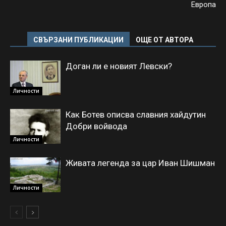
Европа
СВЪРЗАНИ ПУБЛИКАЦИИ
ОЩЕ ОТ АВТОРА
Доган ли е новият Левски?
Личности
Как Ботев описва славния хайдутин
Добри войвода
Личности
Живата легенда за цар Иван Шишман
Личности