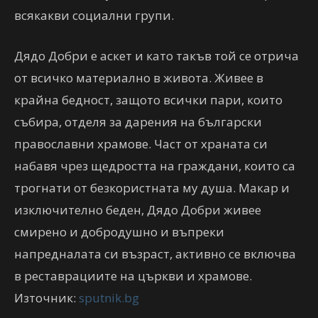
всякакви социални групи.
Дядо Добри е аскет и като такъв той се отрича
от всичко материално в живота. Живее в
крайна бедност, защото всички пари, които
събира, отделя за дарения на български
православни храмове. Част от храната си
набавя чрез щедростта на граждани, които са
трогнати от безкористната му душа. Макар и
изключително беден, Дядо Добри живее
смирено и добродушно и въпреки
напредналата си възраст, активно се включва
в реставрациите на църкви и храмове.
Източник:
sputnik.bg