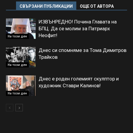
СВЪРЗАНИ ПУБЛИКАЦИИ
ОЩЕ ОТ АВТОРА
ИЗВЪНРЕДНО! Почина Главата на
БПЦ. Да се молим за Патриарх
Неофит!
На този ден
Днес си спомняме за Тома Димитров
Трайков
На този ден
Днес е роден големият скулптор и
художник Ставри Калинов!
На този ден