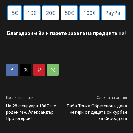
5€
10€
20€
50€
100€
PayPal
Благодарим Ви и пазете завета на предците ни!
Предишна статия
Следваща статия
На 28 февруари 1867 г. е
Баба Тонка Обретенова дава
роден ген. Александър
четири от децата си курбан
Протогеров!
за Свободата