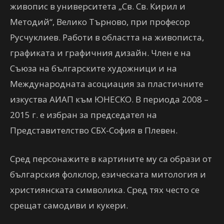
живопис в университета „Св. Св. Кирил и
Методий“, Велико Търново, при професор
Русчуклиев. Работи в областта на живописта,
графиката и графичния дизайн. Член е на
Съюза на българските художници и на
Международната асоциация за пластичните
изкуства АИАП към ЮНЕСКО. В периода 2008 –
2015 г. е избран за председател на
Представителство СБХ-София в Плевен.
Сред персонажите в картините му са образи от
българския фолклор, езическата митология и
християнската символика. Сред тях често се
срещат самодиви и кукери.