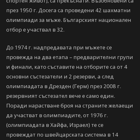
спортен живот), са прекъснати. Възобновени са
през 1950 г. Досега са проведени 42 шахматни
олимпиади за мъже. Българският национален
отбор е участвал в 32.
До 1974 г. надпредавата при мъжете се
провежда на два етапа – предварителни групи
и финали, като съставите на отборите са от 4
основни състезатели и 2 резерви, а след
олимпиадата в Дрезден (Герм) през 2008 г.
резервният състезател вече е само един.
Поради нарастване броя на страните желаещи
да участват в олимпиадите, от 1976 г.
(олимпиадата в Хайфа, Израел) те се
провеждат по швейцарската система в 14