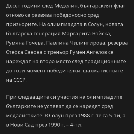
Десет години след Меделин, българският флаг
отново се развява победоносно сред
призьорите. На олимпиадата в Солун, новата
българска генерация Маргарита Войска,
Румяна Гочева, Павлина Чилингирова, резерва
Стефка Савова с треньор Румен Ангелов се
нареждат на второ място след традиционните
до този момент победителки, шахматистките
на СССР.
При следващите си участия на олимпиадите
българките не успяват да се наредят сред
медалистките. В Солун през 1988 г. те са 5-ти, а
в Нови Сад през 1990 г. – 4-ти.