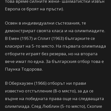
това време силните жени- шахматистки извън
Европа се броят на пръсти).
Освен в индивидуални състезания, те
демонстрират своята класа и на олимпиадите.
В Емен (1957) и Сплит (1963) българките се
класират на 5-то място. На първата олимпиада
отборите играят без резерва, но на втората
вече имат по една. За българския отбор това е
Паунка Тодорова.
В Оберхаузен (1966) отборът ни прави
известно отстъпление (8-о място), за да се
върне на победната права още на следващата
олимпиада. След Люблин (5-то място), Скопие