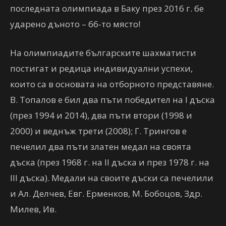
последната олимпиада в Баку през 2016 г. бе
ударено дъното – 66-то място!
На олимпиадите българските шахматисти
постигат и редица индивидуални успехи,
които са в основата на отборното представяне.
В. Топалов е бил два пъти победител на I дъска
(през 1994 и 2014), два пъти втори (1998 и
2000) и веднъж трети (2008); Г. Трингов е
печелил два пъти златен медал на своята
дъска (през 1968 г. на II дъска и през 1978 г. на
III дъска). Медали на своите дъски са печелили
и Ал. Делчев, Евг. Ерменков, М. Бобоцов, Здр.
Милев, Ив.