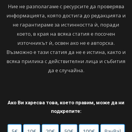
Ние не разполагаме с ресурсите да проверява
информацията, която достига до редакцията и
не гарантираме за истинността ѝ, поради
което, в края на всяка статия е посочен
източникът ѝ, освен ако не е авторска.
Възможно е тази статия да не е истина, както и
всяка прилика с действителни лица и събития
да е случайна.
Ако Ви харесва това, което правим, може да ни
подкрепите:
5€
10€
20€
50€
100€
PayPal