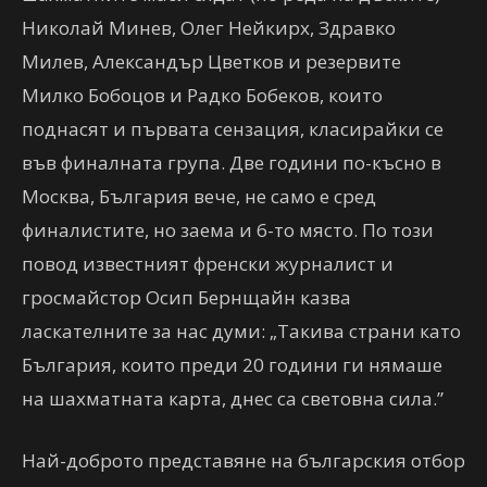
Николай Минев, Олег Нейкирх, Здравко
Милев, Александър Цветков и резервите
Милко Бобоцов и Радко Бобеков, които
поднасят и първата сензация, класирайки се
във финалната група. Две години по-късно в
Москва, България вече, не само е сред
финалистите, но заема и 6-то място. По този
повод известният френски журналист и
гросмайстор Осип Бернщайн казва
ласкателните за нас думи: „Такива страни като
България, които преди 20 години ги нямаше
на шахматната карта, днес са световна сила.”
Най-доброто представяне на българския отбор