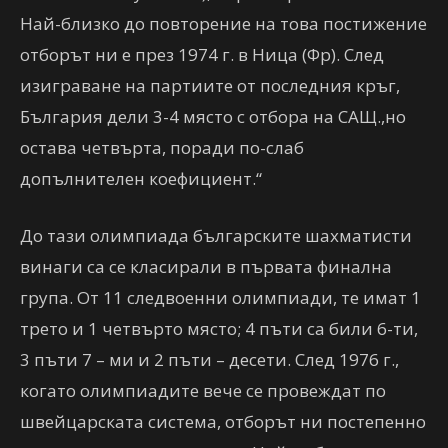
Най-близко до повторение на това постижение
отборът ни е през 1974 г. в Ница (Фр). След
изиграване на партиите от последния кръг,
България дели 3-4 място с отбора на САЩ.,но
остава четвърта, поради по-слаб
допълнителен коефициент.“
До тази олимпиада българските шахматисти
винаги са се класирали в първата финална
група. От 11 следвоенни олимпиади, те имат 1
трето и 1 четвърто място; 4 пъти са били 6-ти,
3 пъти 7 – ми и 2 пъти – десети. След 1976 г.,
когато олимпиадите вече се провеждат по
швейцарската система, отборът ни постепенно