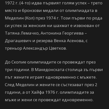
1972 г. (4-то) идва първият голям успех – трето
място и бронзови медали от олимпиадата в
Меделин (Кол) през 1974 г. Този първи по рода
си успех за женския ни шахмат е извоюван от
Татяна Лемачко, Антонина Георгиева –
Драгашевич и резерва Венка Асенова, с
треньор Александър Цветков.
До Скопие олимпиадите се провеждат през
три години. В Македонската столица зъ първи
път жените играят едновременно с мъжете.
След Меделин и жените се състезават през 2
години, а от Хайфа 1976 г. олимпиадите за
мъже и жени се провеждат едновременно.