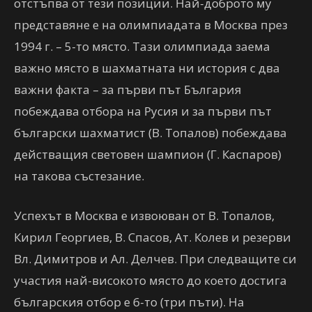
отстъпва от тези позиции. Най-доброто му
представяне е на олимпиадата в Москва през
1994 г. – 5-то място. Тази олимпиада заема
важно място в шахматната ни история с два
важни факта – за първи път България
побеждава отбора на Русия и за първи път
български шахматист (В. Топалов) побеждава
действащия световен шампион (Г. Каспаров)
на такова състезание.
Успехът в Москва е извоюван от В. Топалов,
Кирил Георгиев, В. Спасов, Ат. Колев и резерви
Вл. Димитров и Ал. Делчев. При следващите си
участия най-високото място до което достига
българския отбор е 6-то (три пъти). На