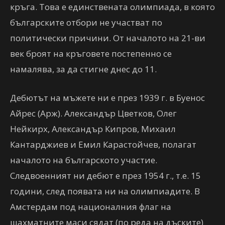
кръга. Това е единствената олимпиада, в която
българските отбори не участват по
политически причини. От началото на 21-ви
век броят на кръговете постепенно се
намалява, за да стигне днес до 11.
Дебютът на мъжете ни е през 1939 г. в Буенос
Айрес (Арж). Александър Цветков, Олег
Нейкирх, Александър Кипров, Михаил
Кантарджиев и Емил Карастойчев, полагат
началото на българското участие.
Следвоенният ни дебют е през 1954 г., т.е. 15
години, след появата ни на олимпиадите. В
Амстердам под националния флаг на
шахматните маси сядат (по реда на дъските)