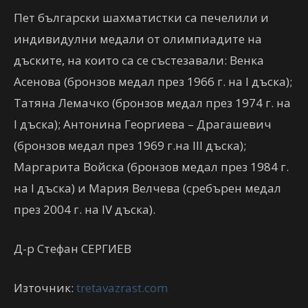
Пет български шахматистки са печелили и
индивидулни медали от олимпиадите на
дъските, на които са се състезавали: Венка
Асенова (бронзов медал през 1966 г. на I дъска);
Татяна Лемачко (бронзов медал през 1974 г. на
I дъска); Антонина Георгиева – Драгашевич
(бронзов медал през 1969 г.на III дъска);
Маргарита Войска (бронзов медал през 1984 г.
на I дъска) и Мария Велчева (сребърен медал
през 2004 г. на IV дъска).
Д-р Стефан СЕРГИЕВ
Източник:
tretavazrast.com