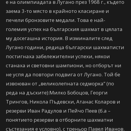
е на олимпиадата в Лугано през 1968 г., където
заема 3-то място в крайното класиране и
печели бронзовите медали. Това е най-
големия успех на българския шахмат в цялата
му досегашна история. В изминалите след
Лугано години, редица български шахматисти
постигнаха забележителни успехи, някои
станаха и световни шампиони, но отборът ни
не успя да повтори подвига от Лугано. Той бе
извоюван от „великолепната седморка” (по
реда на дъските):Милко Бобоцов, Георги
Трингов, Никола Пъдевски, Атанас Коларов и
резерви Иван Радулов и Пейчо Пеев (б.а –
понятието резерви в отборните шахматни
състезания е условно), с треньор Павел Иванов.