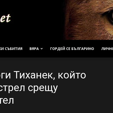
КИ СЪБИТИЯ
ВЯРА
ГОРДЕЙ СЕ БЪЛГАРИНО
ЛИЧН
Patrioti
ги Тиханек, който
стрел срещу
Net
тел