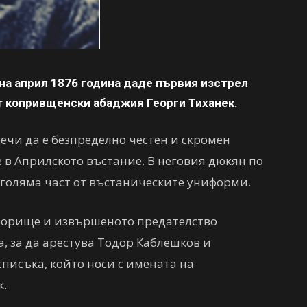
на април 1876 година даде първия изстрел
т копривщенски абаджия Георги Тиханек.
ечи да е безпределно честен и скромен
е в Априлското въстание. В неговия дюкян по
голяма част от въстаническите униформи.
борище и извършеното предателство
 за да арестува Тодор Каблешков и
списъка, който носи с имената на
к.