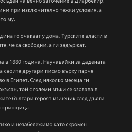
 осъден на вечно заточение в Диарбекир.
ини при изключително тежки условия, а
то му.
ина го очакват у дома. Турските власти в
е, че са свободни, а ги задържат.
два в 1880 година. Научавайки за дадената
а своите другари писмо върху парче
во в Египет. След няколко месеца ги
късан, той с големи мъки се озовава в
ките българи героят мъченик след дълги
Копривщица.
тихо и незабележимо като скромен