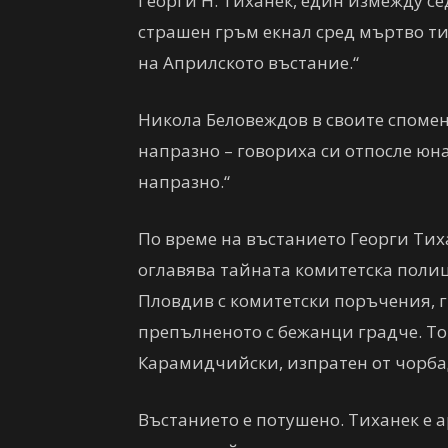
Георги Н. Тиханек, един измежду се
страшен гръм екнал сред мъртво ти
на Априлското въстание.“
Никола Беловеждов в своите спомен
напразно – говориха си отпосле юна
напразно.“
По време на въстанието Георги Тих
оглавява тайната комитетска поли
Пловдив с комитетски поръчения, г
препълненото с бежанци градче. То
Карамидчийски, изпратен от чорба
Въстанието е потушено. Тиханек е 