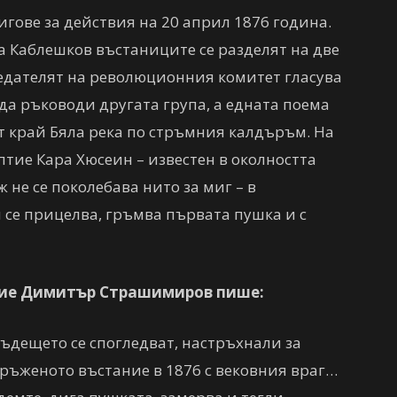
гове за действия на 20 април 1876 година.
на Каблешков въстаниците се разделят на две
дседателят на революционния комитет гласува
 да ръководи другата група, а едната поема
кат край Бяла река по стръмния калдъръм. На
птие Кара Хюсеин – известен в околността
 не се поколебава нито за миг – в
 се прицелва, гръмва първата пушка и с
ние Димитър Страшимиров пише:
бъдещето се спогледват, настръхнали за
оръженото въстание в 1876 с вековния враг…