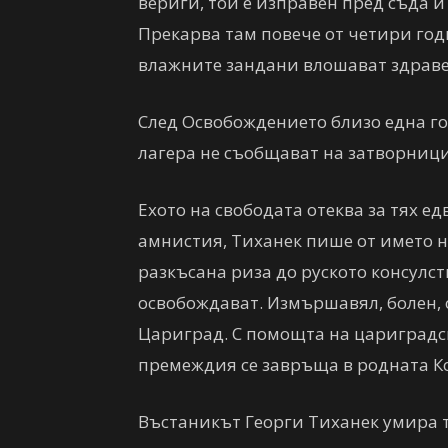
вериги, той е изправен пред съда и
Прекарва там повече от четири год
влажните зандани влошават здраве
След Освобождението близо една год
лагера не съобщават на затворницит
Ехото на свободата отеква за тях е
амнистия, Тиханек пише от името н
разкъсана риза до руското консулст
освобождават. Измършавял, болен, о
Цариград. С помощта на цариградс
премеждия се завръща в родната 
Въстаникът Георги Тиханек умира 