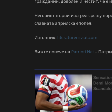
гражданин, доволен и честит, че е 
Неговият първи изстрел срещу поро
славната априлска епопея.
Източник:
literaturensviat.com
Вижте повече на
Patrioti Net
– Патри