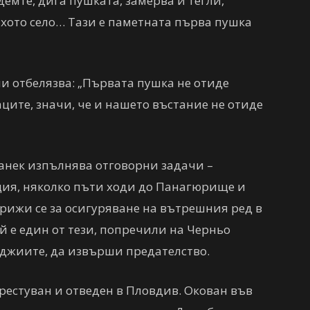
демте, дига пушката, замерва и тегли,
хото село… Тази е паметната първа пушка
и отбелязва: „Първата пушка не отиде
ците, значи, че и нашето въстание не отиде
анек изпълнява отговорни задачи –
ция, няколко пъти ходи до Панагюрище и
рижи се за осигуряване на вътрешния ред в
й е един от тези, попречили на Черньо
джиите, да извърши предателство.
арестуван и отведен в Пловдив. Окован във