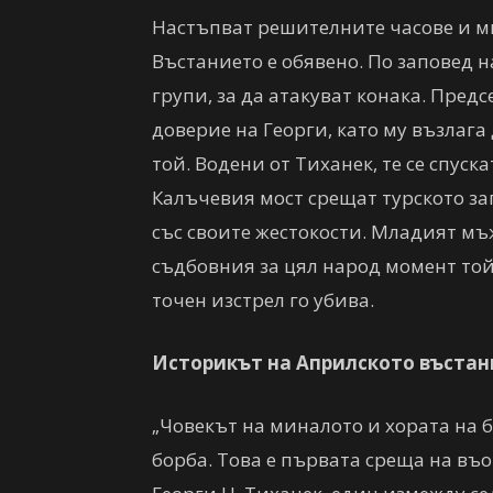
Настъпват решителните часове и ми
Въстанието е обявено. По заповед 
групи, за да атакуват конака. Пре
доверие на Георги, като му възлага
той. Водени от Тиханек, те се спус
Калъчевия мост срещат турското за
със своите жестокости. Младият мъж
съдбовния за цял народ момент той
точен изстрел го убива.
Историкът на Априлското въста
„Човекът на миналото и хората на 
борба. Това е първата среща на въ