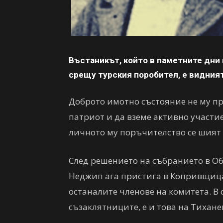
Въстаникът, който в паметните дни 
срещу турския поробител, е видния
Доброто имотно състояние не му пр
патриот и да вземе активно участи
личното му поръчителство се шият 
След решението на събранието в О
Неджип ага пристига в Копривщица,
останалите членове на комитета. В 
съзаклятниците, е и това на Тихане