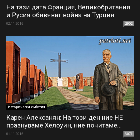
На тази дата Франция, Великобритания
и Русия обявяват война на Турция.
02.11.2016
2902
Исторически събития
Карен Алексанян: На този ден ние НЕ
празнуваме Хелоуин, ние почитаме...
01.11.2016
3071