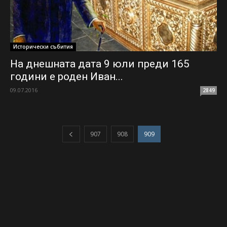
Исторически събития
На днешната дата 9 юли преди 165
години е роден Иван...
09.07.2016
2849
907
908
909
© Patrioti Net - Патриотичният сайт на България!