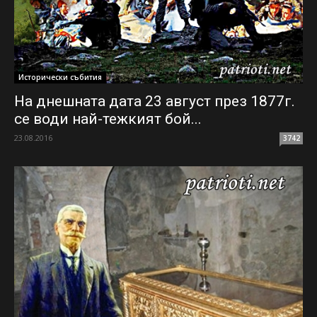
Исторически събития
На днешната дата 23 август през 1877г.
се води най-тежкият бой...
23.08.2016
3742