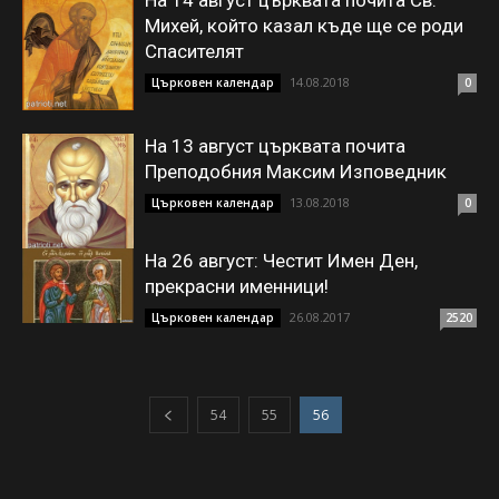
На 14 август църквата почита Св.
Михей, който казал къде ще се роди
Спасителят
14.08.2018
Църковен календар
0
На 13 август църквата почита
Преподобния Максим Изповедник
13.08.2018
Църковен календар
0
На 26 август: Честит Имен Ден,
прекрасни именници!
26.08.2017
Църковен календар
2520
54
55
56