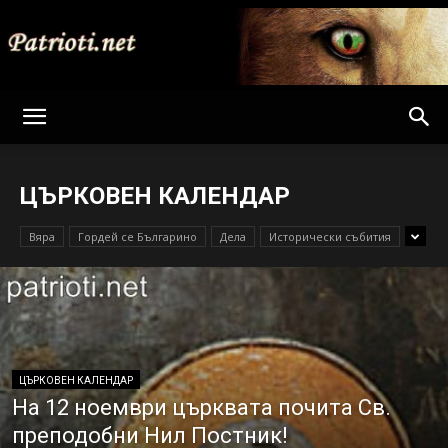
Patrioti
ЦЪРКОВЕН КАЛЕНДАР
Net
Вяра
Гордей се Българино
Дела
Исторически събития
ЦЪРКОВЕН КАЛЕНДАР
На 12 ноември църквата почита Св.
преподобни Нил Постник!