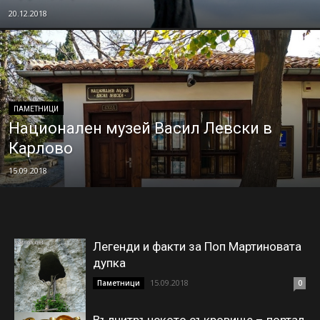
20.12.2018
ПАМЕТНИЦИ
Национален музей Васил Левски в
Карлово
15.09.2018
Легенди и факти за Поп Мартиновата
дупка
15.09.2018
Паметници
0