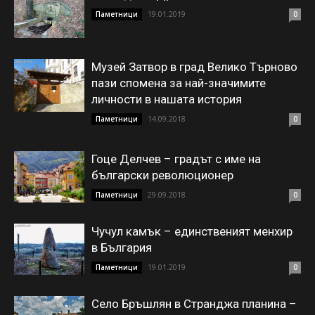
19.01.2019
Паметници
0
Музей Затвор в град Велико Търново
пази спомена за най-значимите
личности в нашата история
14.09.2018
Паметници
0
Гоце Делчев – градът с име на
български революционер
29.09.2018
Паметници
0
Чучул камък – единственият менхир
в България
19.01.2019
Паметници
0
Село Бръшлян в Странджа планина –