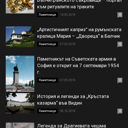
Вълчитрънското съкровище – портал
към ритуалите на траките
14.09.2018
Паметници
0
„Артистичният каприз” на румънската
кралица Мария – „Двореца“ в Балчик
07.05.2019
Паметници
0
Паметникът на Съветската армия в
София е открит на 7 септември 1954
г.
07.09.2019
Паметници
0
История и легенди за „Кръстата
казарма“ във Видин
08.10.2018
Паметници
0
Легенда за Драгиевата чешма