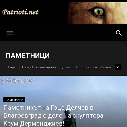
Patrioti
ПАМЕТНИЦИ
Net
Вяра
Гордей се Българино
Дела
Исторически събития
ПАМЕТНИЦИ
Паметникът на Гоце Делчев в
Благоевград е дело на скулптора
Крум Дерменджиев!