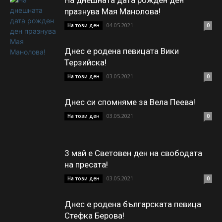
На днешната дата рожден ден
празнува Мая Манолова!
04.05.2021
На този ден
0
Днес е родена певицата Вики
Терзийска!
03.05.2021
На този ден
0
Днес си спомняме за Вела Пеева!
03.05.2021
На този ден
0
3 май е Световен ден на свободата
на пресата!
03.05.2021
На този ден
0
Днес е родена българската певица
Стефка Берова!