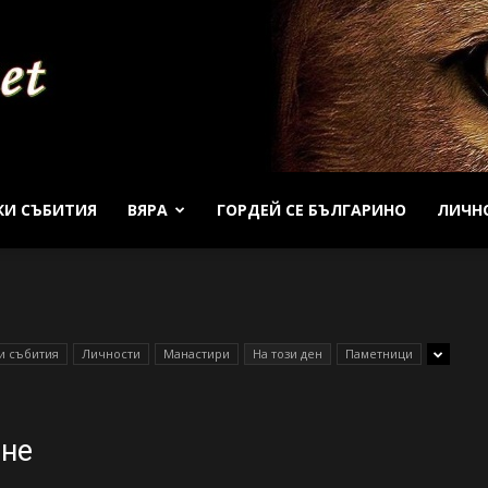
КИ СЪБИТИЯ
ВЯРА
ГОРДЕЙ СЕ БЪЛГАРИНО
ЛИЧН
Patrioti
и събития
Личности
Манастири
На този ден
Паметници
Net
ане