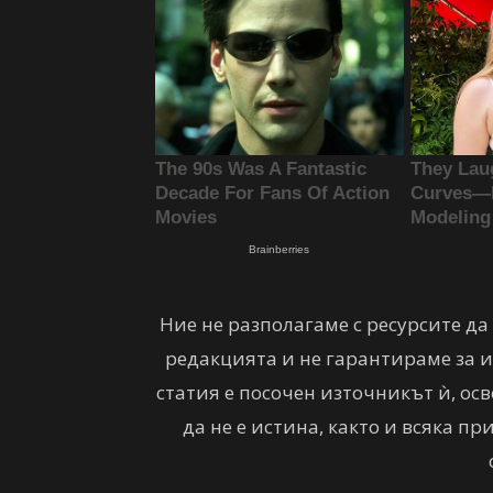
Ние не разполагаме с ресурсите д
редакцията и не гарантираме за ис
статия е посочен източникът ѝ, осв
да не е истина, както и всяка п