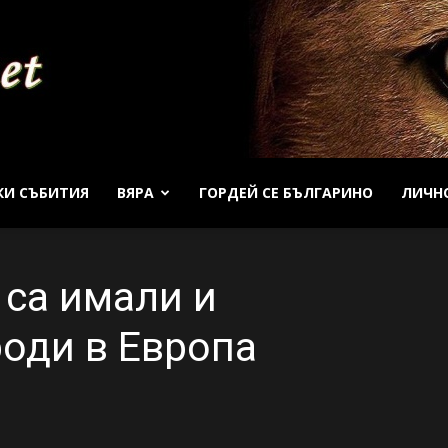
КИ СЪБИТИЯ
ВЯРА
ГОРДЕЙ СЕ БЪЛГАРИНО
ЛИЧН
Patrioti
 са имали и
оди в Европа
Net