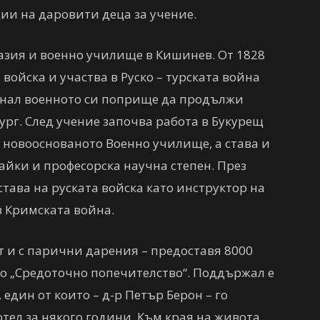
ии на даровити деца за учение.
азия и военно училище в Кишинев. От 1828
 войска и участва в Руско – турската война
пуснал военното си поприще да продължи
ург. След учение започва работа в Букурещ
 новооснованото Военно училище, а става и
айки и професорска научна степен. През
ъстава на руската войска като инструктор на
в Кримската война.
т и с парични дарения – предоставя 8000
го „Средоточно попечителство“. Поддържал е
дин от които – д-р Петър Берон – го
тел за някого години. Към края на живота