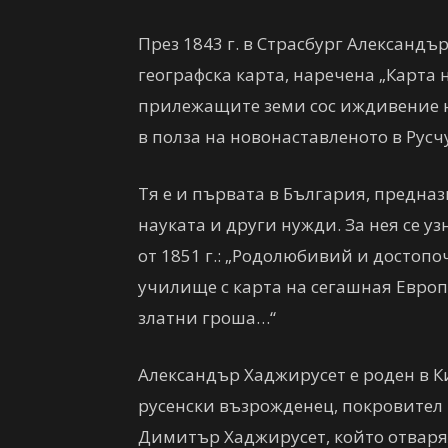
През 1843 г. в Страсбург Александ
географска карта, наречена „Карта 
прилежащите земи сос иждивение 
в полза на новонаставленото в Русч
Тя е и първата в България, предна
науката и други нужди. За нея се у
от 1851 г.: „Родолюбивий и достоп
училище с карта на сегашная Европ
златни гроша…“
Александър Хаджирусет е роден в Ки
русенски възрожденец, покровител 
Димитър Хаджирусет, който отварял