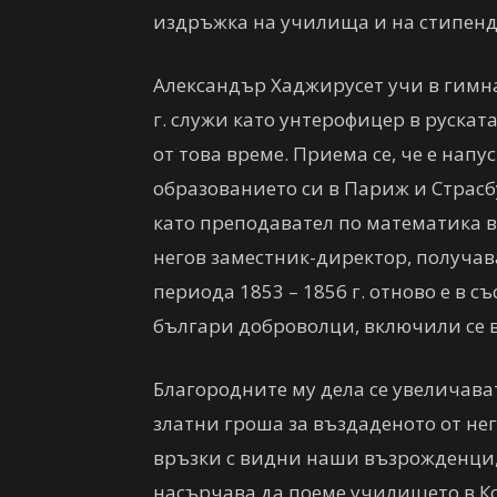
издръжка на училища и на стипенд
Александър Хаджирусет учи в гимн
г. служи като унтерофицер в руската
от това време. Приема се, че е на
образованието си в Париж и Страсб
като преподавател по математика в
негов заместник-директор, получав
периода 1853 – 1856 г. отново е в с
българи доброволци, включили се 
Благородните му дела се увеличава
златни гроша за въздаденото от не
връзки с видни наши възрожденци, е
насърчава да поеме училището в Ко