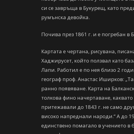
си се завръща в Букурещ, като преди
румънска девойка.
Почива през 1861 г. и е погребан в 
Картата е чертана, рисувана, писа
Хаджирусет, който ползвал като баз
Лапи. Работил е по нея близо 2 год
географ проф. Анастас Иширков: „Т
ранно появяване. Карта на Балканс
толкова фино начертаване, каквато 
притежавали до 1843 г. не само дру
високо напреднали народи.“ А до 19
единствено помагало в учението в