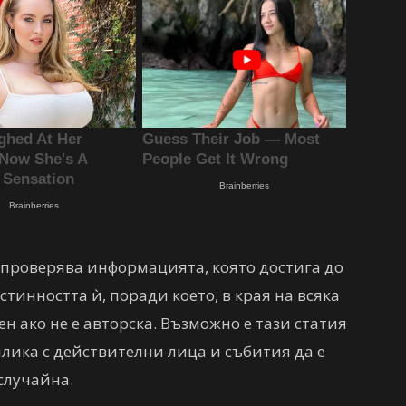
а проверява информацията, която достига до
тинността ѝ, поради което, в края на всяка
ен ако не е авторска. Възможно е тази статия
рилика с действителни лица и събития да е
случайна.