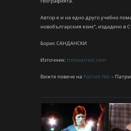
географията.
Автор е и на едно друго учебно пом
новобългарския език“, издадено в Ст
Борис САНДАНСКИ
Източник:
tretavazrast.com
Вижте повече на
Patrioti Net
– Патри