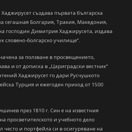
ър Хаджирусет създава първата българска
на сегашная Болгария, Тракия, Македония,
на господин Димитрия Хаджирусета, издава
ук словено-болгарско училище“.
значена за ползване в просвещението,
знава и от дописка в „Цариградски вестник“
очтений Хаджирусет го дари Русчушкото
ейска Турция и ежегоден приход от 1500
шинев през 1810 г. Син е на известния
на просветителското и учебното дело
 често и портфейла си в осигуряване на