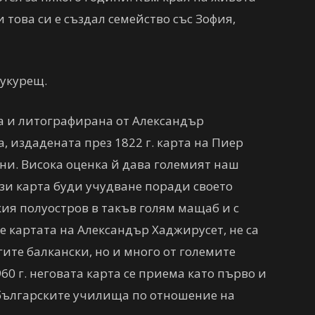
 това си е създал семейство със Зофия,
Букурещ.
на и литографирана от Александър
а, издадената през 1822 г. карта на Пиер
ини. Висока оценка й дава големият наш
ази карта буди учудване поради своето
кия полуостров в такъв голям мащаб и с
е картата на Александър Хаджирусет, не са
гите балкански, но и много от големите
60 г. неговата карта се приема като първо и
 българските училища по отношение на