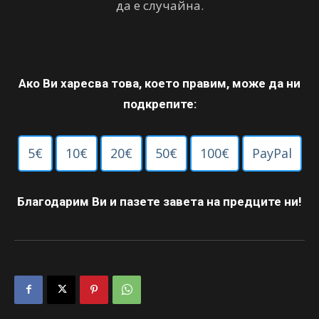
да е случайна.
Ако Ви харесва това, което правим, може да ни
подкрепите:
5€
10€
20€
50€
100€
PayPal
Благодарим Ви и пазете завета на предците ни!