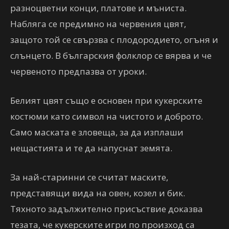
разноцветни конци, платове и мъниста.
Набляга се предимно на червения цвят,
защото той се свързва с плодородието, огъня и
слънцето. В българския фолклор се вярва и че
червеното предпазва от уроки.
Белият цвят също е основен при кукерските
костюми като символ на чистото и доброто.
Само маската е зловеща, за да изплаши
нещастията и те да напуснат земята.
За най-старинни се считат маските,
представящи вида на овен, козел и бик.
Тяхното задължително присъствие доказва
тезата, че кукерските игри по произход са