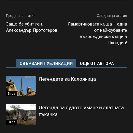
Предишна статия
Следваща статия
Защо бе убит ген.
Ламартиновата къща – една
Александър Протогеров
от най-хубавите
възрожденски къщи в
Пловдив!
СВЪРЗАНИ ПУБЛИКАЦИИ
ОЩЕ ОТ АВТОРА
Легендата за Калояница
Вяра
Легенда за лудото имане и златната
тъкачка
Вяра