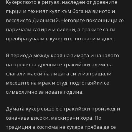
Кукерството е ритуал, наследен от древните
гърци и техният култ към бога на виното и
веселието Дионисий. Неговите поклонници се
наричали сатири и силени, а траките са ги
преобразували в кукерите, познати и днес.
В периода между края на зимата и началото
на пролетта древните тракийски племена
слагали маски на лицата си и изпращали
месеците на мрак и студ, подготвяйки се
символично за новата година.
Думата кукер също е с тракийски произход и
означава високи, маскирани хора. По
традиция в костюма на кукера трябва да се