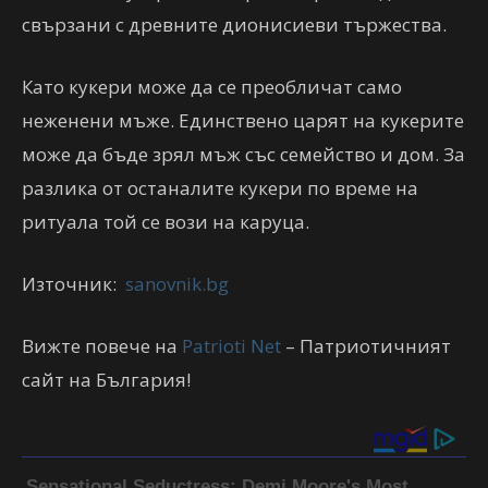
свързани с древните дионисиеви тържества.
Като кукери може да се преобличат само
неженени мъже. Единствено царят на кукерите
може да бъде зрял мъж със семейство и дом. За
разлика от останалите кукери по време на
ритуала той се вози на каруца.
Източник:
sanovnik.bg
Вижте повече на
Patrioti Net
– Патриотичният
сайт на България!