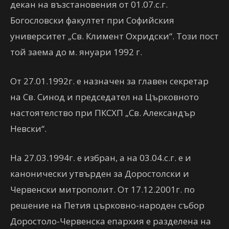
декан на възстановения от 01.07.с.г.
Богословски факултет при Софийския
университет „Св. Климент Охридски“. Този пост
той заема до м. януари 1992 г.
От 27.01.1992г. е назначен за главен секретар
на Св. Синод и председател на Църковното
настоятелство при ПКСХП „Св. Александър
Невски“.
На 27.03.1994г. е избран, а на 03.04.с.г. е и
канонически утвърден за Доростолски и
Червенски митрополит. От 17.12.2001г. по
решение на Петия църковно-народен събор
Доростоло-Червенска епархия е разделена на