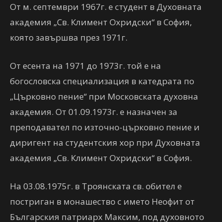
От м. септември 1967г. е студент в Духовната
академия „Св. Климент Охридски“ в София,
която завършва през 1971г.
От есента на 1971 до 1973г. той е на
богословска специализация в катедрата по
„Църковно пение“ при Московската духовна
академия. От 01.09.1973г. е назначен за
преподавател по източно-църковно пение и
диригент на студентския хор при Духовната
академия „Св. Климент Охридски“ в София.
На 03.08.1975г. в Троянската св. обител е
постриган в монашество с името Неофит от
Българския патриарх Максим, под духовното