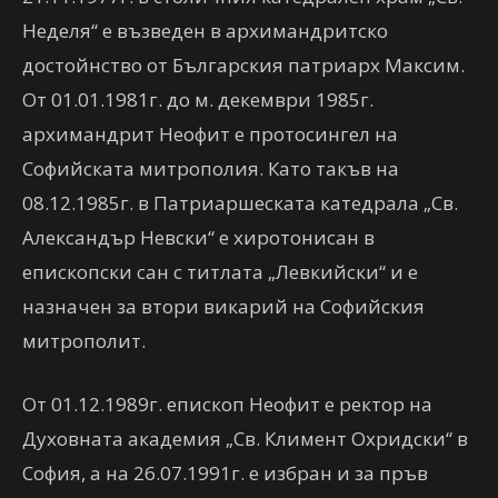
Неделя“ е възведен в архимандритско
достойнство от Българския патриарх Максим.
От 01.01.1981г. до м. декември 1985г.
архимандрит Неофит е протосингел на
Софийската митрополия. Като такъв на
08.12.1985г. в Патриаршеската катедрала „Св.
Александър Невски“ е хиротонисан в
епископски сан с титлата „Левкийски“ и е
назначен за втори викарий на Софийския
митрополит.
От 01.12.1989г. епископ Неофит е ректор на
Духовната академия „Св. Климент Охридски“ в
София, а на 26.07.1991г. е избран и за пръв