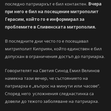
последно патриархът е бил контактен.
Вчера
при него е бил на посещение митрополит
Герасим, който го е информирал за
проблемите в Сливенската митрополия.
В последните дни често го е посещавал
митриполит Киприян, който единствен е бил
допускан в ограничения достъп до патриарха.
Говорителят на Светия Синод Емил Велинов
намекна тази вечер, че състоянието на
патриарха е „въпрос на минути или часове“.
Според него усложнения следнастинка са
довели до тежото заболяване на патриарха.