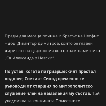
Преди два месеца почина и братът на Неофит
– доц. Димитър Димитров, който бе главен
диригент на църковния хор в храм-паметника
„Св. Александър Невски“.
По устав, когато патриаршеският престол
овдовее, Светият Синод временно се
ръководи от старшия по митрополитско
служение член на намаления му състав.
Той
уведомява за кончината Поместните