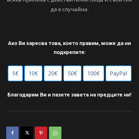
да е случайна.
Ако Ви харесва това, което правим, може да ни
подкрепите:
5€
10€
20€
50€
100€
PayPal
Благодарим Ви и пазете завета на предците ни!