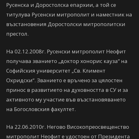
Русенска и Доростолска епархии, а той се
титулува Русенски митрополит и наместник на
възстановения Доростолски митрополитски
престол.
На 02.12.2008г. Русенски митрополит Неофит
получава званието „доктор хонорис кауза“ на
Софийския университет „Св. Климент
Охридски“. Званието е връчено за цялостен
принос в развитието на духовността в СУ и за
активното му участие във възстановяването
на Богословския факултет.
На 22.06.2010г. Негово Високопреосвещенство
митрополит Неофит е удостоен от Президента