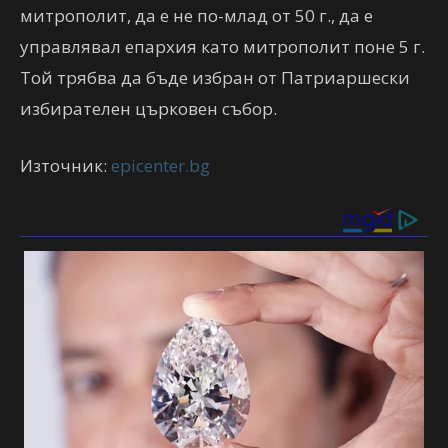
митрополит, да е не по-млад от 50 г., да е
управлявал епархия като митрополит поне 5 г.
Той трябва да бъде избран от Патриаршески
избирателен църковен събор.
Източник:
epicenter.bg