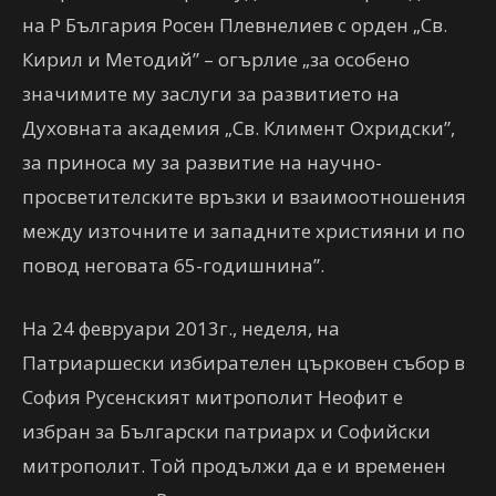
на Р България Росен Плевнелиев с орден „Св.
Кирил и Методий” – огърлие „за особено
значимите му заслуги за развитието на
Духовната академия „Св. Климент Охридски”,
за приноса му за развитие на научно-
просветителските връзки и взаимоотношения
между източните и западните християни и по
повод неговата 65-годишнина”.
На 24 февруари 2013г., неделя, на
Патриаршески избирателен църковен събор в
София Русенският митрополит Неофит е
избран за Български патриарх и Софийски
митрополит. Той продължи да е и временен