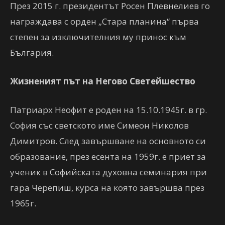
През 2015 г. президентът Росен Плевнелиев го
награждава с орден „Стара планина“ първа
степен за изключителния му принос към
България.
Жизненият път на Негово Светейшество
Патриарх Неофит е роден на 15.10.1945г. в гр.
София със светското име Симеон Николов
Димитров. След завършване на основното си
образование, през есента на 1959г. е приет за
ученик в Софийската духовна семинария при
гара Черепиш, курсa на която завършва през
1965г.