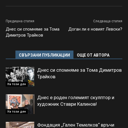
Предишна статия
Следваща статия
Днес си спомняме за Тома
Доган ли е новият Левски?
Димитров Трайков
СВЪРЗАНИ ПУБЛИКАЦИИ
ОЩЕ ОТ АВТОРА
Днес си спомняме за Тома Димитров
Трайков
На този ден
Днес е роден големият скулптор и
художник Ставри Калинов!
На този ден
Фондация „Гален Темелков“ връчи