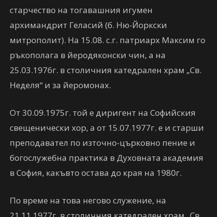
старчество на тогавашния игумен
архимандрит Геласий (б. Ню-Йоркски
митрополит). На 15.08. с.г. патриарх Максим го
ръкополага в йеродяконски чин, а на
25.03.1976г. в столичния катедрален храм „Св.
Неделя“ и за йеромонах.
От 30.09.1975г. той е диригент на Софийския
свещенически хор, а от 15.07.1977г. е и старши
преподавател по източно-църковно пение и
богослужебна практика в Духовната академия
в София, какъвто остава до края на 1980г.
По време на това негово служение, на
21.11.1977г. в столичния катедрален храм „Св.