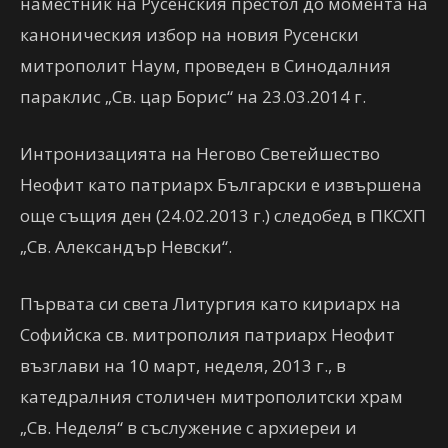
наместник на Русенския престол до момента на
каноническия избор на новия Русенски
митрополит Наум, проведен в Синодалния
параклис „Св. цар Борис“ на 23.03.2014 г.
Интронизацията на Негово Светейшество
Неофит като патриарх Български е извършена
още същия ден (24.02.2013 г.) следобед в ПКСХП
„Св. Александър Невски“.
Първата си света Литургия като кириарх на
Софийска св. митрополия патриарх Неофит
възглави на 10 март, неделя, 2013 г., в
катедралния столичен митрополитски храм
„Св. Неделя“ в съслужение с архиереи и