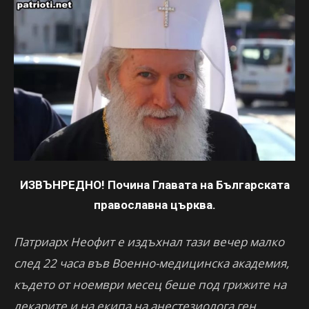
ИЗВЪНРЕДНО! Почина Главата на Българската
православна църква.
Патриарх Неофит е издъхнал тази вечер малко
след 22 часа във Военно-медицинска академия,
където от ноември месец беше под грижите на
лекарите и на екипа на анестезиолога ген.