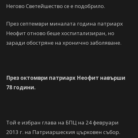
Негово Светейшество се е подобрило.
През септември миналата година патриарх
Неофит отново беше хоспитализиран, но
заради обостряне на хронично заболяване.
През октомври патриарх Неофит навърши
78 години.
Той е избран глава на БПЦ на 24 февруари
2013 г. на Патриаршеския църковен събор.