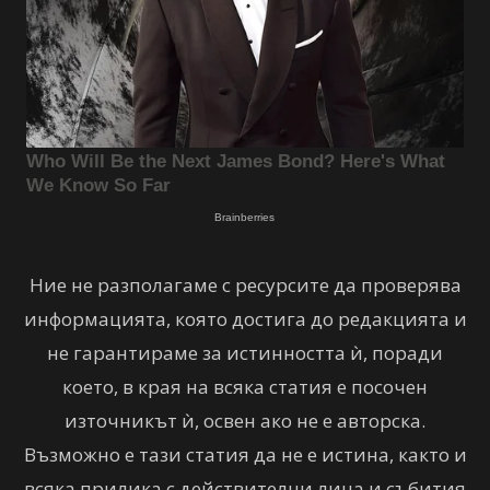
Ние не разполагаме с ресурсите да проверява
информацията, която достига до редакцията и
не гарантираме за истинността ѝ, поради
което, в края на всяка статия е посочен
източникът ѝ, освен ако не е авторска.
Възможно е тази статия да не е истина, както и
всяка прилика с действителни лица и събития