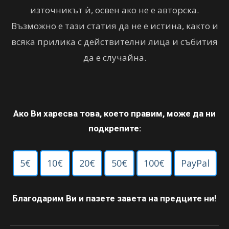
източникът ѝ, освен ако не е авторска.
Възможно е тази статия да не е истина, както и
всяка прилика с действителни лица и събития
да е случайна.
Ако Ви харесва това, което правим, може да ни
подкрепите:
5€
10€
20€
50€
100€
PayPal
Благодарим Ви и пазете завета на предците ни!