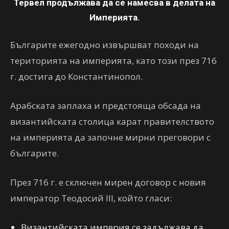
Тервел продължава да се намесва в делата на
Империята.
Българите ежегодно извършват походи на
територията на империята, като този през 716
г. достига до Константинопол.
Арабската заплаха и предстояща обсада на
византийската столица карат правителството
на империята да започне мирни преговори с
българите.
През 716 г. е сключен мирен договор с новия
император Теодосий III, който гласи:
Византийската империя се задължава да