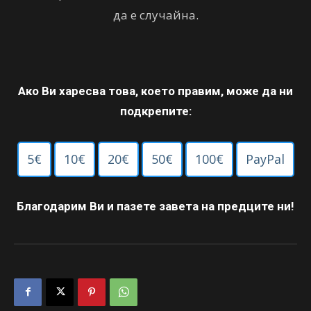
да е случайна.
Ако Ви харесва това, което правим, може да ни
подкрепите:
5€
10€
20€
50€
100€
PayPal
Благодарим Ви и пазете завета на предците ни!