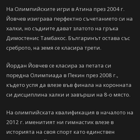
На Олимпийските игри в Атина през 2004 г.
Йовчев изиграва перфектно съчетанието си на
халки, но съдиите дават златото на гръка
Димостенис Тамбакос. Българинът остава със
среброто, на земя се класира трети.
Йордан Йовчев се класира за петата си
поредна Олимпиада в Пекин през 2008 г.,
където успя да влезе във финала на коронната
си дисциплина халки и завърши на 8-о място.
На олимпийската квалификация в началото на
2012 г. именитият ни гимнастик влезе в
историята на своя спорт като единствен