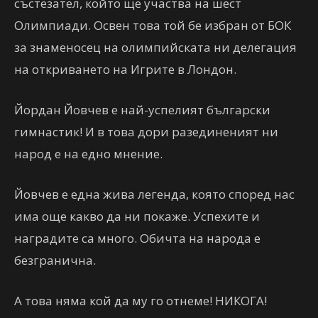
състезател, който ще участва на шест
Олимпиади. Освен това той бе избран от БОК
за знаменосец на олимпийската ни делегация
на откриването на Игрите в Лондон.
Йордан Йовчев е най-успелият български
гимнастик! И в това дори разединеният ни
народ е на едно мнение.
Йовчев е една жива легенда, която според нас
има още какво да ни покаже. Успехите и
наградите са много. Обичта на народа е
безгранична.
А това няма кой да му го отнеме! НИКОГА!