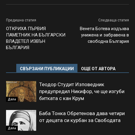
Предишна статия
Следваща статия
ОТКРИХА ПЪРВИЯ
Венета Ботева издъхва
ПАМЕТНИК НА БЪЛГАРСКИ
унижена и забравена в
ВЛАДЕТЕЛ ИЗВЪН
свободна България
БЪЛГАРИЯ
СВЪРЗАНИ ПУБЛИКАЦИИ
ОЩЕ ОТ АВТОРА
Теодор Студит Изповедник
предупредил Никифор, че ще изгуби
битката с кан Крум
Дела
Баба Тонка Обретенова дава четири
от децата си курбан за Свободата
Дела