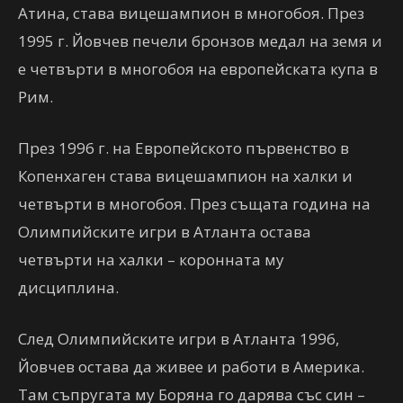
Атина, става вицешампион в многобоя. През
1995 г. Йовчев печели бронзов медал на земя и
е четвърти в многобоя на европейската купа в
Рим.
През 1996 г. на Европейското първенство в
Копенхаген става вицешампион на халки и
четвърти в многобоя. През същата година на
Олимпийските игри в Атланта остава
четвърти на халки – коронната му
дисциплина.
След Олимпийските игри в Атланта 1996,
Йовчев остава да живее и работи в Америка.
Там съпругата му Боряна го дарява със син –