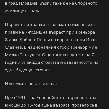
в град Пловдив. Възпитаник е на Спортното
училище в града.
Първите си крачки в голямата гимнастика
прави на 7-годишна възраст при треньора
Живко Добрев. По-късно израства при Иван
Славчев. В националния отбор треньор му е
Милко Танкушев. Още тогава в детето на 7
години се вижда страстта и отдадеността на
една бъдеща легенда.
И успехите не закъсняват.
През 1991 г. на Европейското първенство за
юноши до 18-годишна възраст, провело се в