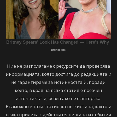
Ние не разполагаме с ресурсите да проверява
информацията, която достига до редакцията и
не гарантираме за истинността ѝ, поради
което, в края на всяка статия е посочен
източникът ѝ, освен ако не е авторска.
Възможно е тази статия да не е истина, както и
всяка прилика с действителни лица и събития